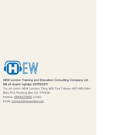
HEW London Training and Education Consulting Company Ltd
Mã số doanh nghiệp:
0317152971
Trụ sở chính: HEW London Tầng 1&10 Toà Trilimex 487-489 Điện
Biên Phủ Phường Bàn Cờ, TPHCM
Hotline:
0904327893
(+Zalo)
Email:
support
@hewonline.net