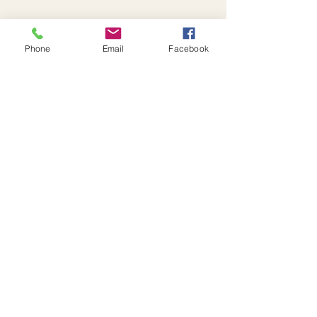
Phone
Email
Facebook
ĐỐI TÁC CHIẾN LƯỢC CỦA HEW LONDON