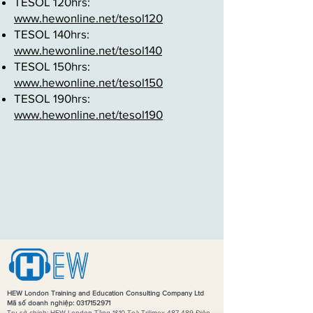
TESOL 120hrs:
www.hewonline.net/tesol120
TESOL 140hrs:
www.hewonline.net/tesol140
TESOL 150hrs:
www.hewonline.net/tesol150
TESOL 190hrs:
www.hewonline.net/tesol190
HEW London Training and Education Consulting Company Ltd
Mã số doanh nghiệp:
0317152971
Trụ sở chính: HEW London Tầng 1&10 Toà Trilimex 487-489 Điện