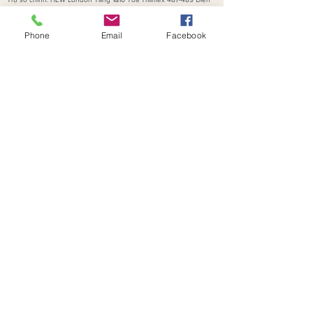
Biên Phủ Phường Bàn Cờ, TPHCM
Hotline:
0904327893
(+Zalo)
Email:
support
@hewonline.net
Phone
Email
Facebook
ĐỐI TÁC CHIẾN LƯỢC CỦA HEW LONDON