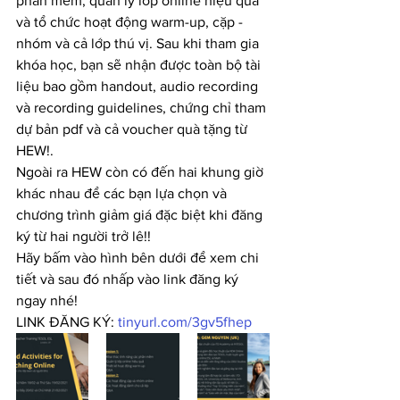
phần mềm, quản lý lớp online hiệu quả 
và tổ chức hoạt động warm-up, cặp - 
nhóm và cả lớp thú vị. Sau khi tham gia 
khóa học, bạn sẽ nhận được toàn bộ tài 
liệu bao gồm handout, audio recording 
và recording guidelines, chứng chỉ tham 
dự bản pdf và cả voucher quà tặng từ 
HEW!.
Ngoài ra HEW còn có đến hai khung giờ 
khác nhau để các bạn lựa chọn và 
chương trình giảm giá đặc biệt khi đăng 
ký từ hai người trở lê!!
Hãy bấm vào hình bên dưới để xem chi 
tiết và sau đó nhấp vào link đăng ký 
ngay nhé!
LINK ĐĂNG KÝ: 
tinyurl.com/3gv5fhep