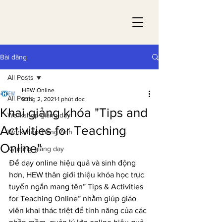
Bài đăng
All Posts
HEW Online
All Posts
9 thg 2, 2021
1 phút đọc
Khai giảng khóa "Tips and
Workshop giảng dạy
Activities for Teaching
Workshop Tiếng Anh
Online"
Kỹ năng giảng dạy
Để dạy online hiệu quả và sinh động 
hơn, HEW thân giới thiệu khóa học trực 
tuyến ngắn mang tên” Tips & Activities 
for Teaching Online” nhằm giúp giáo 
viên khai thác triệt để tính năng của các 