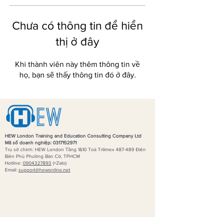
Chưa có thông tin để hiển
thị ở đây
Khi thành viên này thêm thông tin về
họ, bạn sẽ thấy thông tin đó ở đây.
HEW London Training and Education Consulting Company Ltd
Mã số doanh nghiệp:
0317152971
Trụ sở chính: HEW London Tầng 1&10 Toà Trilimex 487-489 Điện
Biên Phủ Phường Bàn Cờ, TPHCM
Hotline:
0904327893
(+Zalo)
Email:
support
@hewonline.net