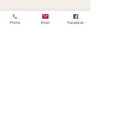
Phone
Email
Facebook
ĐỐI TÁC CHIẾN LƯỢC CỦA HEW LONDON