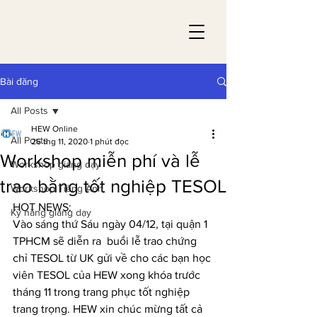
Bài đăng
All Posts
HEW Online
All Posts
26 thg 11, 2020
1 phút đọc
Workshop miễn phí và lễ
Workshop giảng dạy
trao bằng tốt nghiệp TESOL
Workshop Tiếng Anh
HOT NEWS:
Kỹ năng giảng dạy
Vào sáng thứ Sáu ngày 04/12, tại quận 1 
TPHCM sẽ diễn ra  buổi lễ trao chứng 
chỉ TESOL từ UK gửi về cho các bạn học 
viên TESOL của HEW xong khóa trước 
tháng 11 trong trang phục tốt nghiệp 
trang trọng. HEW xin chúc mừng tất cả 