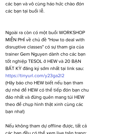
các bạn và vô cùng háo hức chào đón 
các bạn tại buổi lễ.
Ngoài ra còn có một buổi WORKSHOP 
MIỄN PHÍ về chủ đề "How to deal with 
disruptive classes" có sự tham gia của 
trainer Gem Nguyen dành cho các bạn 
tốt nghiệp TESOL ở HEW và 20 BẠN 
BẤT KỲ đăng ký sớm nhất tại link sau:
https://tinyurl.com/y23ga2l2
(Hãy báo cho HEW biết nếu bạn tham 
dự nhé để HEW có thể tiếp đón bạn chu 
đáo nhất và đừng quên mang túi HEW 
theo để chụp hình thật xinh cùng các 
bạn nha!)
Nếu không tham dự offline được, tất cả 
các bạn đều có thể xem live trên trang: