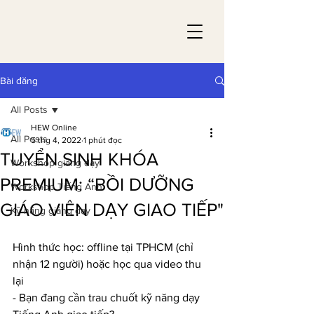
Bài đăng
All Posts
HEW Online
All Posts
5 thg 4, 2022
1 phút đọc
TUYỂN SINH KHÓA
Workshop giảng dạy
PREMIUM: “BỒI DƯỠNG
Workshop Tiếng Anh
GIÁO VIÊN DẠY GIAO TIẾP"
Kỹ năng giảng dạy
Hình thức học: offline tại TPHCM (chỉ 
nhận 12 người) hoặc học qua video thu 
lại
- Bạn đang cần trau chuốt kỹ năng dạy 