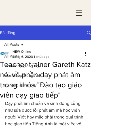
Bài đăng
All Posts
HEW Online
All Posts
3 thg 6, 2020
1 phút đọc
Teacher trainer Gareth Katz
Workshop giảng dạy
nói về phần dạy phát âm
Workshop Tiếng Anh
trong khóa "Đào tạo giáo
Kỹ năng giảng dạy
viên dạy giao tiếp"
Dạy phát âm chuẩn và sinh động cũng 
như sửa được lỗi phát âm mà học viên 
người Việt hay mắc phải trong quá trình 
học giao tiếp Tiếng Anh là một việc vô 