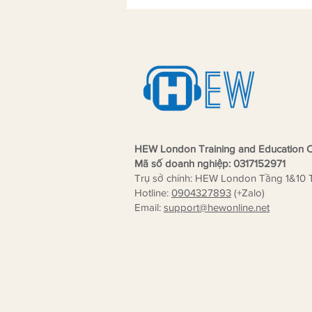
học viên TESOL đến nhà sáng
lập Kim Academy đạt chuẩn
thành viên Khảo Thí MTS UK
HEW London Training and Education C
Mã số doanh nghiệp: 0317152971
Trụ sở chính: HEW London Tầng 1&10 
Hotline:
0904327893
(+Zalo)
Email:
support
@hewonline.net