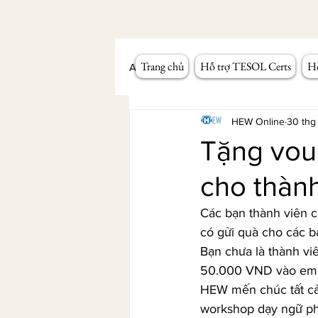
Trang chủ
Hỗ trợ TESOL Certs
Hỗ
All Posts
Workshop giảng dạy
HEW Online
30 thg
Tặng vou
cho thành
Các bạn thành viên c
có gửi quà cho các 
Bạn chưa là thành vi
50.000 VND vào emai
HEW mến chúc tất cả
workshop dạy ngữ ph