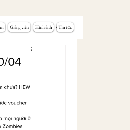
âm
Giảng viên
Hình ảnh
Tin tức
0/04
am chưa? HEW 
ược voucher 
p mọi người ở 
ề Zombies 