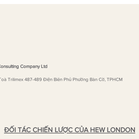
được Khảo Thí MTS UK trực
trưở
tiếp vinh danh?
là đơ
Liên
ngữ
onsulting Company Ltd
Toà Trilimex 487-489 Điện Biên Phủ Phường Bàn Cờ, TPHCM
ĐỐI TÁC CHIẾN LƯỢC CỦA HEW LONDON