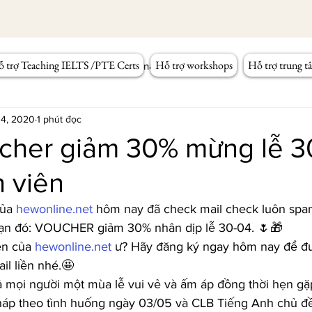
 trợ Teaching IELTS /PTE Certs
Hỗ trợ workshops
Hỗ trợ trung t
Workshop Tiếng Anh
Kỹ năng giảng dạy
 4, 2020
1 phút đọc
cher giảm 30% mừng lễ 3
 viên
ủa 
hewonline.net
 hôm nay đã check mail check luôn sp
bạn đó: VOUCHER giảm 30% nhân dịp lễ 30-04. 🌷🎁
ên của 
hewonline.net
 ư? Hãy đăng ký ngay hôm nay để đ
l liền nhé.🤩
 mọi người một mùa lễ vui vẻ và ấm áp đồng thời hẹn gặ
áp theo tình huống ngày 03/05 và CLB Tiếng Anh chủ đ