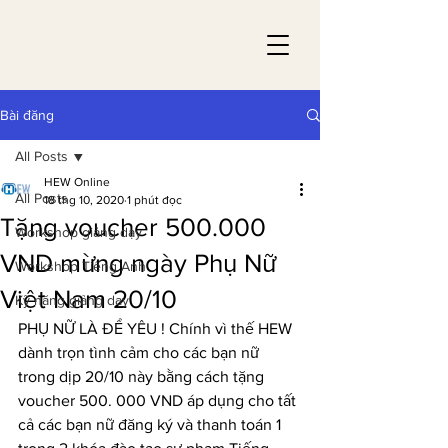
Bài đăng
All Posts
HEW Online
All Posts
18 thg 10, 2020
1 phút đọc
Tặng voucher 500.000
Workshop giảng dạy
VND mừng ngày Phụ Nữ
Workshop Tiếng Anh
Việt Nam 20/10
Kỹ năng giảng dạy
PHỤ NỮ LÀ ĐỂ YÊU ! Chính vì thế HEW 
dành trọn tình cảm cho các bạn nữ 
trong dịp 20/10 này bằng cách tặng 
voucher 500. 000 VND áp dụng cho tất 
cả các bạn nữ đăng ký và thanh toán 1 