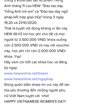
trong 2 khóa đào tạo sư phạm Tiếng 
Anh tháng 11 của HEW: "Đào tạo dạy 
Tiếng Anh trẻ em" và "Đào tạo dạy ngữ 
pháp kết hợp giao tiếp" trong 3 ngày 
19,20 và 21/10/2020.
Thật là tuỵệt vời đúng không vì lần này 
HEW đã hỗ trợ học phí cho tất cả mọi 
người từ 3.500.000 VND/ khóa xuống 
còn 2.500.000 VND và nay với voucher 
này, học phí chỉ còn 2.000.000 VND/ 
khóa. Yay!
Hãy xem chi tiết các khóa học và đăng 
ký ngay:
www.hewonline.net/treem
www.hewonline.net/nguphap
Đừng quên bấm share tin vui này để lan 
tỏa yêu thương đến những người phụ 
nữ Việt Nam tuyệt vời  nhé!
HAPPY VIETNAMESE WOMEN'S DAY!