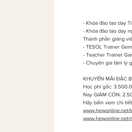
-
Khóa đào tạo dạy Ti
-
Khóa đào tạo dạy ng
Thành phần giảng vi
-
TESOL Trainer Gem
-
Teacher Trainer Ga
-
Chuyên gia tâm lý 
KHUYẾN MÃI ĐẶC BI
Học phí gốc: 3.500.
Nay GIẢM CÒN: 2.5
Hãy bấm xem chi tiết 
www.hewonline.net/
www.hewonline.net/