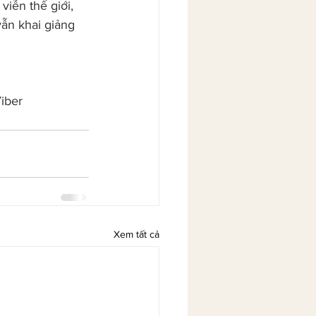
iễn thế giới, 
vẫn khai giảng 
iber 
Xem tất cả