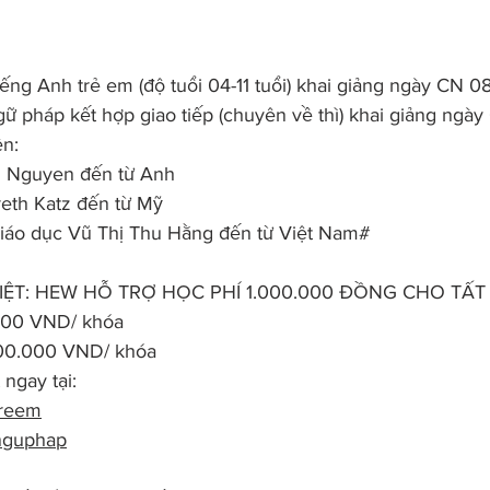
ếng Anh trẻ em (độ tuổi 04-11 tuổi) khai giảng ngày CN 0
ữ pháp kết hợp giao tiếp (chuyên về thì) khai giảng ngà
ên:
 Nguyen đến từ Anh
reth Katz đến từ Mỹ
giáo dục Vũ Thị Thu Hằng đến từ Việt Nam#
ỆT: HEW HỖ TRỢ HỌC PHÍ 1.000.000 ĐỒNG CHO TẤT
000 VND/ khóa
00.000 VND/ khóa
ngay tại: 
treem
nguphap