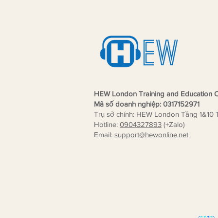
lập Kim Academy đạt chuẩn
thành viên Khảo Thí MTS UK
HEW London Training and Education C
Mã số doanh nghiệp: 0317152971
Trụ sở chính: HEW London Tầng 1&10 
Hotline:
0904327893
(+Zalo)
Email:
support
@hewonline.net