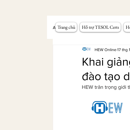
Trang chủ
Hỗ trợ TESOL Certs
Hỗ
All Posts
Workshop giảng dạy
HEW Online
17 thg
Khai giản
đào tạo 
HEW trân trọng giới t