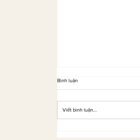
Bình luận
Viết bình luận...
Âu Kim Ngân và hành trình từ
học viên TESOL đến nhà sáng