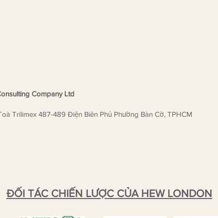
tiếp vinh danh?
là đơ
Liên
ngữ
onsulting Company Ltd
Toà Trilimex 487-489 Điện Biên Phủ Phường Bàn Cờ, TPHCM
ĐỐI TÁC CHIẾN LƯỢC CỦA HEW LONDON