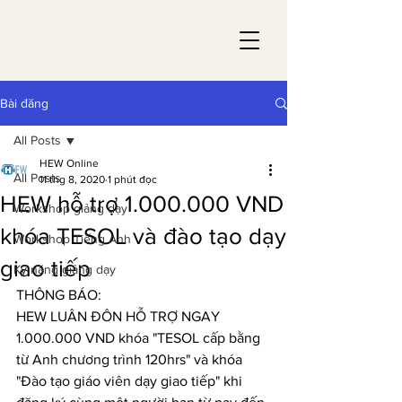
Bài đăng
All Posts
HEW Online
All Posts
11 thg 8, 2020
1 phút đọc
HEW hỗ trợ 1.000.000 VND
Workshop giảng dạy
khóa TESOL và đào tạo dạy
Workshop Tiếng Anh
giao tiếp
Kỹ năng giảng dạy
THÔNG BÁO:
HEW LUÂN ĐÔN HỖ TRỢ NGAY 
1.000.000 VND khóa "TESOL cấp bằng 
từ Anh chương trình 120hrs" và khóa 
"Đào tạo giáo viên dạy giao tiếp" khi 