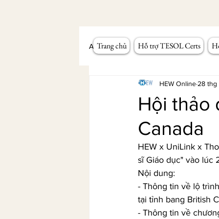
Trang chủ
Hỗ trợ TESOL Certs
Hỗ
All Posts
Workshop giảng dạy
HEW Online
28 thg
Hội thảo 
Canada
HEW x UniLink x Thom
sĩ Giáo dục" vào lú
Nội dung: 
- Thông tin về lộ tr
tại tỉnh bang British 
- Thông tin về chươn