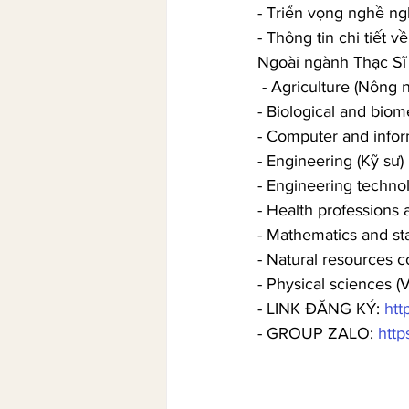
- Triển vọng nghề ngh
- Thông tin chi tiết v
Ngoài ngành Thạc Sĩ
 - Agriculture (Nông 
- Biological and biom
- Computer and infor
- Engineering (Kỹ sư)
- Engineering techno
- Health professions 
- Mathematics and sta
- Natural resources c
- Physical sciences (V
- LINK ĐĂNG KÝ: 
htt
- GROUP ZALO: 
http