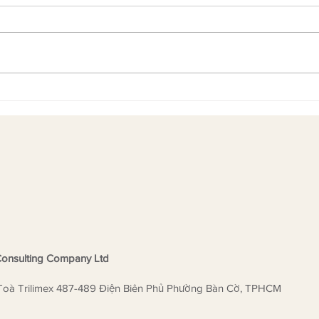
Cô Đào Ngọc Anh là ai mà
HEW 
được Khảo Thí MTS UK trực
trưở
tiếp vinh danh?
là đơ
Liên
ngữ
onsulting Company Ltd
Toà Trilimex 487-489 Điện Biên Phủ Phường Bàn Cờ, TPHCM