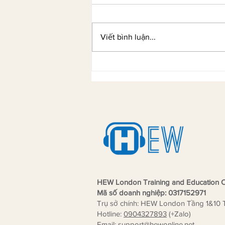
Viết bình luận...
Âu Kim Ngân và hành trình từ
học viên TESOL đến nhà sáng
lập Kim Academy đạt chuẩn
thành viên Khảo Thí MTS UK
HEW London Training and Education C
Mã số doanh nghiệp: 0317152971
Trụ sở chính: HEW London Tầng 1&10 
Hotline:
0904327893
(+Zalo)
Email:
support
@hewonline.net