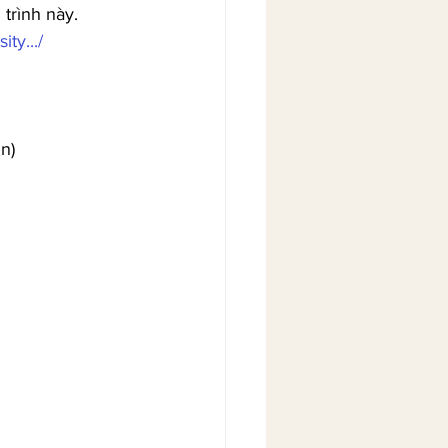
trình này.
ty.../
n)