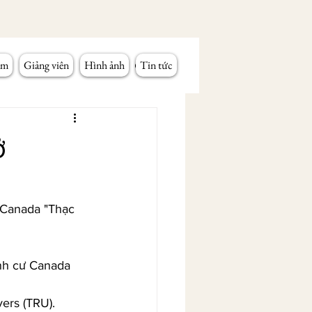
âm
Giảng viên
Hình ảnh
Tin tức
ở
 Canada "Thạc 
ịnh cư Canada 
ers (TRU).