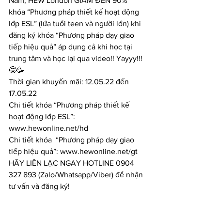
Nam, HEW London GIẢM ĐẾN 90% 
khóa “Phương pháp thiết kế hoạt động 
lớp ESL” (lứa tuổi teen và người lớn) khi 
đăng ký khóa “Phương pháp dạy giao 
tiếp hiệu quả” áp dụng cả khi học tại 
trung tâm và học lại qua video!! Yayyy!!!
🤩🥳
Thời gian khuyến mãi: 12.05.22 đến 
17.05.22
Chi tiết khóa “Phương pháp thiết kế 
hoạt động lớp ESL”: 
www.hewonline.net/hd
Chi tiết khóa  “Phương pháp dạy giao 
tiếp hiệu quả”: www.hewonline.net/gt
HÃY LIÊN LẠC NGAY HOTLINE 0904 
327 893 (Zalo/Whatsapp/Viber) để nhận 
tư vấn và đăng ký!