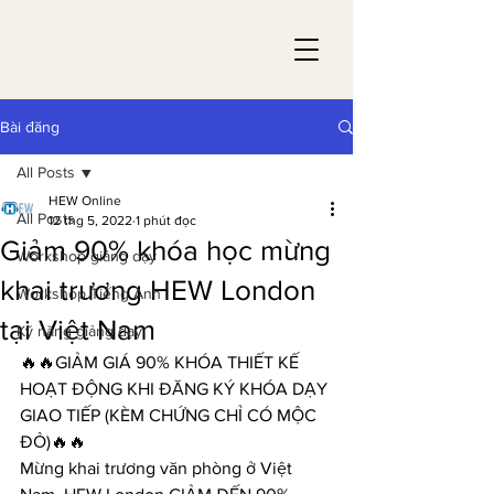
Bài đăng
All Posts
HEW Online
All Posts
12 thg 5, 2022
1 phút đọc
Giảm 90% khóa học mừng
Workshop giảng dạy
khai trương HEW London
Workshop Tiếng Anh
tại Việt Nam
Kỹ năng giảng dạy
🔥🔥GIẢM GIÁ 90% KHÓA THIẾT KẾ 
HOẠT ĐỘNG KHI ĐĂNG KÝ KHÓA DẠY 
GIAO TIẾP (KÈM CHỨNG CHỈ CÓ MỘC 
ĐỎ)🔥🔥
Mừng khai trương văn phòng ở Việt 