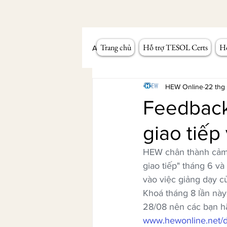
Trang chủ
Hỗ trợ TESOL Certs
Hỗ
All Posts
Workshop giảng dạy
HEW Online
22 thg
Feedback
giao tiếp
HEW chân thành cảm 
giao tiếp" tháng 6 v
vào việc giảng dạy c
Khoá tháng 8 lần này
28/08 nên các bạn hã
www.hewonline.net/d