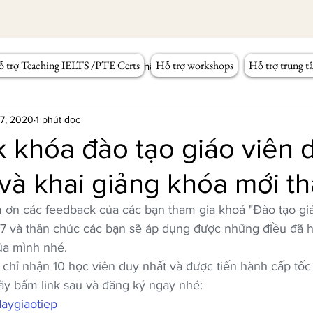
 trợ Teaching IELTS /PTE Certs
Hỗ trợ workshops
Hỗ trợ trung t
Workshop Tiếng Anh
Kỹ năng giảng dạy
 7, 2020
1 phút đọc
 khóa đào tạo giáo viên 
 và khai giảng khóa mới t
ơn các feedback của các bạn tham gia khoá "Đào tạo giá
à 7 và thân chúc các bạn sẽ áp dụng được những điều đã 
ủa mình nhé.
 chỉ nhận 10 học viên duy nhất và được tiến hành cấp tốc
y bấm link sau và đăng ký ngay nhé:
aygiaotiep