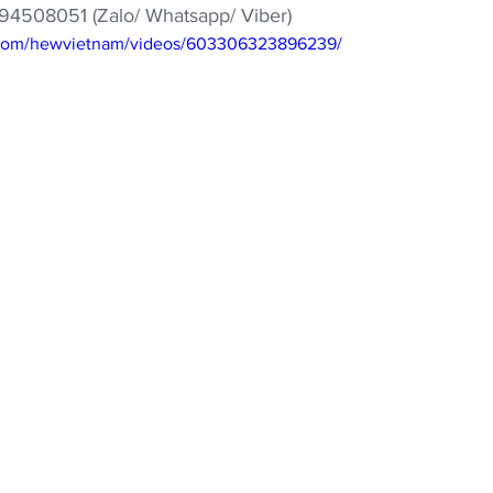
894508051 (Zalo/ Whatsapp/ Viber)
.com/hewvietnam/videos/603306323896239/