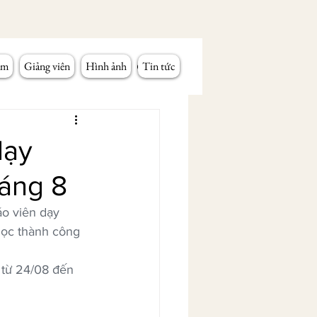
âm
Giảng viên
Hình ảnh
Tin tức
dạy
háng 8
o viên dạy 
học thành công 
 từ 24/08 đến 