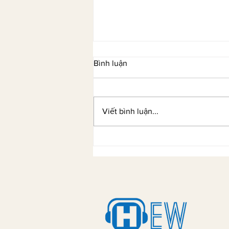
Bình luận
Viết bình luận...
Âu Kim Ngân và hành trình từ
học viên TESOL đến nhà sáng
lập Kim Academy đạt chuẩn
thành viên Khảo Thí MTS UK