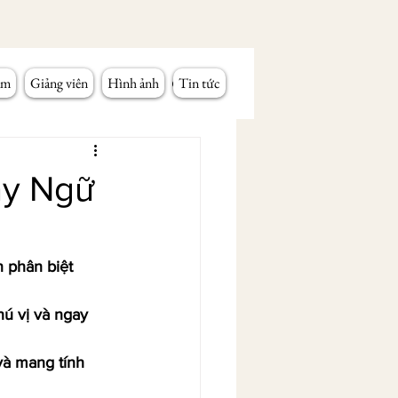
âm
Giảng viên
Hình ảnh
Tin tức
ạy Ngữ
 phân biệt 
ú vị và ngay 
và mang tính 