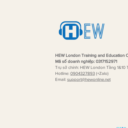
lập Kim Academy đạt chuẩn
thành viên Khảo Thí MTS UK
HEW London Training and Education C
Mã số doanh nghiệp: 0317152971
Trụ sở chính: HEW London Tầng 1&10 
Hotline:
0904327893
(+Zalo)
Email:
support
@hewonline.net