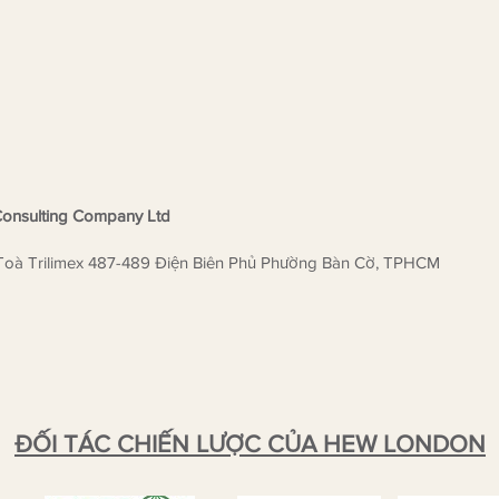
tiếp vinh danh?
là đơ
Liên
ngữ
onsulting Company Ltd
Toà Trilimex 487-489 Điện Biên Phủ Phường Bàn Cờ, TPHCM
ĐỐI TÁC CHIẾN LƯỢC CỦA HEW LONDON