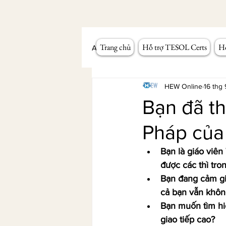
Trang chủ
Hỗ trợ TESOL Certs
Hỗ
All Posts
Workshop giảng dạy
HEW Online
16 thg
Bạn đã th
Pháp của
Bạn là giáo viên
được các thì tro
Bạn đang cảm gi
cả bạn vẫn khôn
Bạn muốn tìm hi
giao tiếp cao?