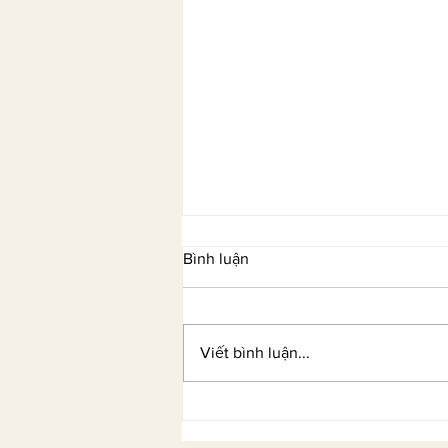
Bình luận
Viết bình luận...
Âu Kim Ngân và hành trình từ
học viên TESOL đến nhà sáng