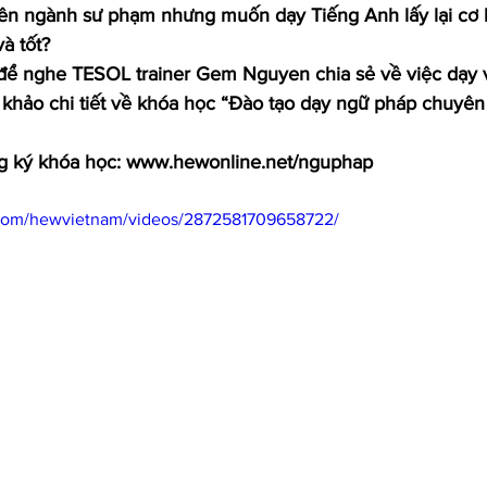
n ngành sư phạm nhưng muốn dạy Tiếng Anh lấy lại cơ 
và tốt?
ể nghe TESOL trainer Gem Nguyen chia sẻ về việc dạy 
hảo chi tiết về khóa học “Đào tạo dạy ngữ pháp chuyên 
ăng ký khóa học: www.hewonline.net/nguphap
.com/hewvietnam/videos/2872581709658722/