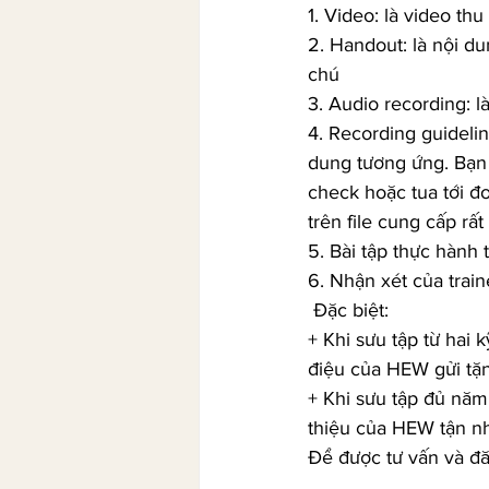
1. Video: là video th
2. Handout: là nội du
chú 
3. Audio recording: l
4. Recording guideli
dung tương ứng. Bạn 
check hoặc tua tới đ
trên file cung cấp rất 
5. Bài tập thực hành
6. Nhận xét của trai
 Đặc biệt:
+ Khi sưu tập từ hai 
điệu của HEW gửi tặ
+ Khi sưu tập đủ năm
thiệu của HEW tận n
Để được tư vấn và đă