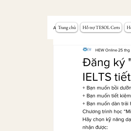
Trang chủ
Hỗ trợ TESOL Certs
Hỗ
All Posts
Workshop giảng dạy
HEW Online
25 thg
Đăng ký 
IELTS tiết
+ Bạn muốn bồi dưỡn
+ Bạn muốn tiết kiệm
+ Bạn muốn dàn trải
Chương trình học “
Hãy chọn kỹ năng dạy
nhận được: