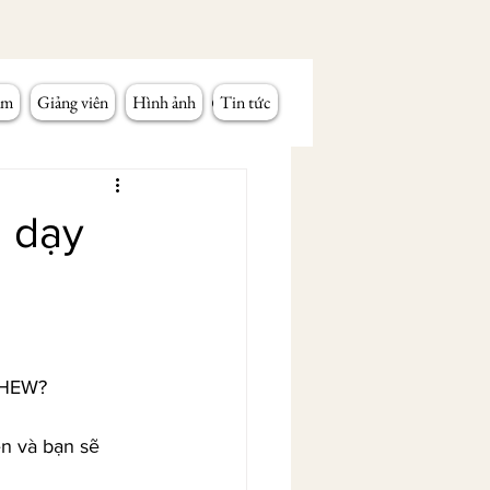
âm
Giảng viên
Hình ảnh
Tin tức
g dạy
a HEW?
n và bạn sẽ 