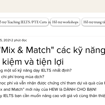
 trợ Teaching IELTS /PTE Certs
Hỗ trợ workshops
Hỗ trợ trung t
Workshop Tiếng Anh
Kỹ năng giảng dạy
 5, 2021
2 phút đọc
"Mix & Match" các kỹ năn
 kiệm và tiện lợi
g một số kỹ năng dạy IELTS nhất định?
 chi phí trong mùa dịch?
 học phí và vẫn nhận được chứng chỉ tham dự và quà củ
Mix and Match” mới này của HEW là DÀNH CHO BẠN!
 IELTS bạn cần muốn nâng cao với giá vô cùng thân thiệ