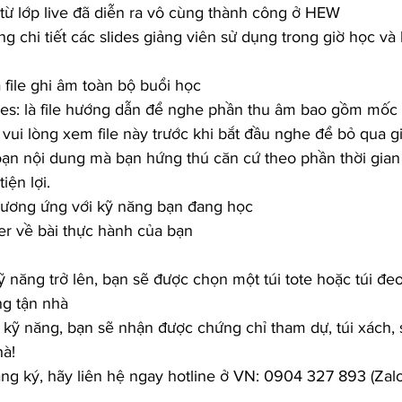
u từ lớp live đã diễn ra vô cùng thành công ở HEW
ng chi tiết các slides giảng viên sử dụng trong giờ học và
à file ghi âm toàn bộ buổi học
nes: là file hướng dẫn để nghe phần thu âm bao gồm mốc t
vui lòng xem file này trước khi bắt đầu nghe để bỏ qua g
oạn nội dung mà bạn hứng thú căn cứ theo phần thời gian
tiện lợi.
 tương ứng với kỹ năng bạn đang học 
ner về bài thực hành của bạn
kỹ năng trở lên, bạn sẽ được chọn một túi tote hoặc túi đe
ng tận nhà
 kỹ năng, bạn sẽ nhận được chứng chỉ tham dự, túi xách, s
hà!
ng ký, hãy liên hệ ngay hotline ở VN: 0904 327 893 (Zal