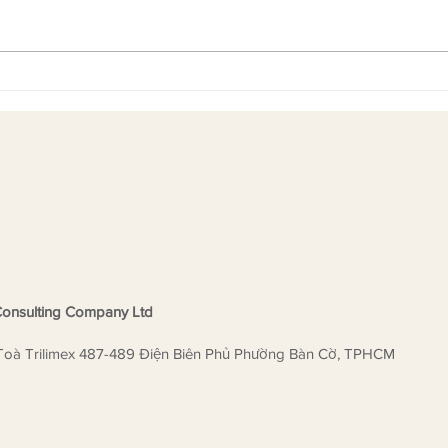
Cô Đào Ngọc Anh là ai mà
HEW 
được Khảo Thí MTS UK trực
trưở
tiếp vinh danh?
là đơ
Liên
ngữ
onsulting Company Ltd
Toà Trilimex 487-489 Điện Biên Phủ Phường Bàn Cờ, TPHCM