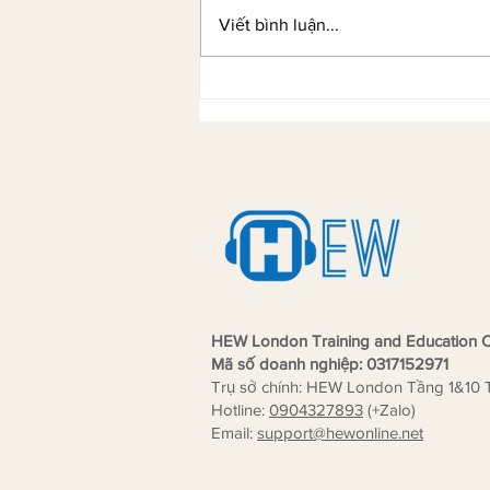
Viết bình luận...
Âu Kim Ngân và hành trình từ
học viên TESOL đến nhà sáng
lập Kim Academy đạt chuẩn
thành viên Khảo Thí MTS UK
HEW London Training and Education C
Mã số doanh nghiệp: 0317152971
Trụ sở chính: HEW London Tầng 1&10 
Hotline:
0904327893
(+Zalo)
Email:
support
@hewonline.net