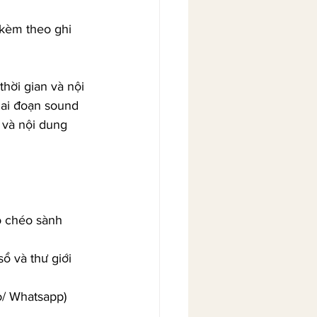
 kèm theo ghi 
hời gian và nội 
iai đoạn sound 
 và nội dung 
o chéo sành 
ổ và thư giới 
o/ Whatsapp)